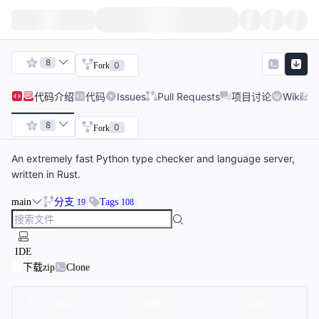
8
0
Fork
代码
介绍
代码
Issues
Pull Requests
项目讨论
Wiki
8
0
Fork
An extremely fast Python type checker and language server,
written in Rust.
main
分支
Tags
19
108
IDE
下载zip
Clone