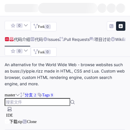
0
0
Fork
代码
介绍
代码
Issues
Pull Requests
项目讨论
Wiki
0
0
Fork
An alternative for the World Wide Web - browse websites such
as buss://yippie.rizz made in HTML, CSS and Lua. Custom web
browser, custom HTML rendering engine, custom search
engine, and more.
master
分支
Tags
2
9
IDE
下载zip
Clone