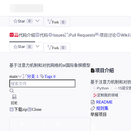
Star
0
0
Fork
代码
介绍
代码
Issues
Pull Requests
项目讨论
Wiki
Star
0
0
Fork
基于注意力机制和对抗网络的ai国际象棋模型
项目介绍
main
分支
Tags
1
0
基于注意力机制和对抗
Python
15
提交
定制我的领域
README
IDE
规则集
下载zip
Clone
举报项目