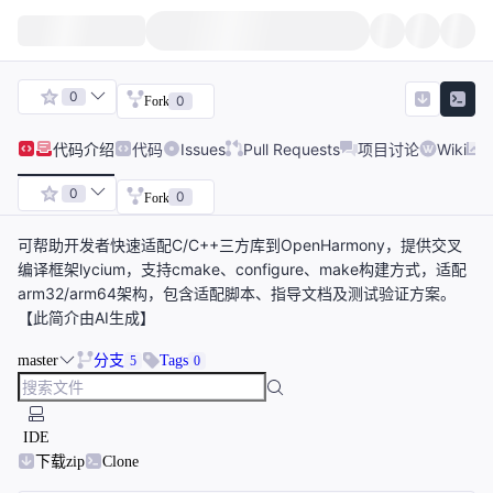
0
0
Fork
代码
介绍
代码
Issues
Pull Requests
项目讨论
Wiki
0
0
Fork
可帮助开发者快速适配C/C++三方库到OpenHarmony，提供交叉
编译框架lycium，支持cmake、configure、make构建方式，适配
arm32/arm64架构，包含适配脚本、指导文档及测试验证方案。
【此简介由AI生成】
master
分支
Tags
5
0
IDE
下载zip
Clone