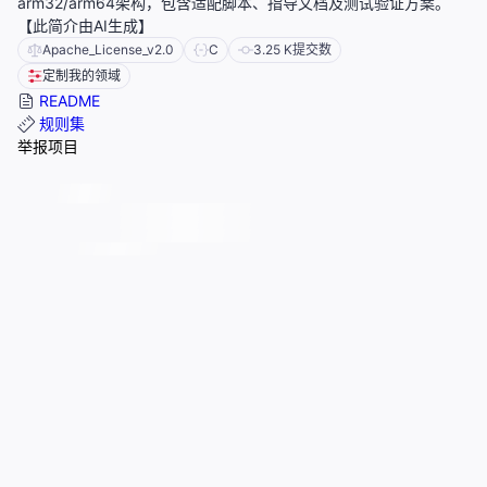
arm32/arm64架构，包含适配脚本、指导文档及测试验证方案。
【此简介由AI生成】
Apache_License_v2.0
C
3.25 K
提交数
定制我的领域
README
规则集
举报项目