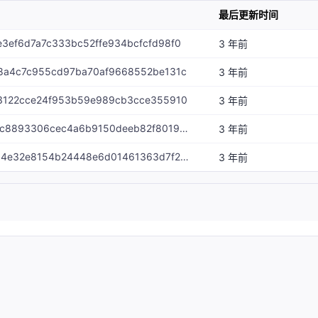
最后更新时间
e3ef6d7a7c333bc52ffe934bcfcfd98f0
3 年前
f8a4c7c955cd97ba70af9668552be131c
3 年前
33122cce24f953b59e989cb3cce355910
3 年前
Match-id-e3a13dcac8893306cec4a6b9150deeb82f8019db
3 年前
Match-id-daead8814e32e8154b24448e6d01461363d7f28b
3 年前