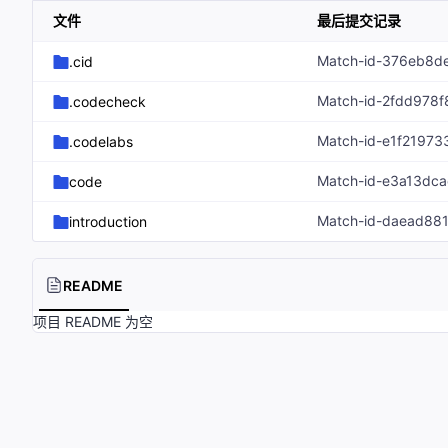
文件
最后提交记录
Match-id-376eb8d
.cid
Match-id-2fdd978
.codecheck
Match-id-e1f2197
.codelabs
code
introduction
README
项目 README 为空