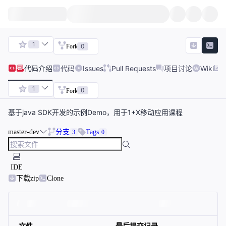
1
0
Fork
代码
介绍
代码
Issues
Pull Requests
项目讨论
Wiki
1
0
Fork
基于java SDK开发的示例Demo，用于1+X移动应用课程
master-dev
分支
Tags
3
0
IDE
下载zip
Clone
文件
最后提交记录