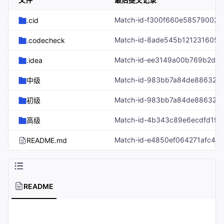
.cid
.codecheck
.idea
中级
初级
高级
README.md
README