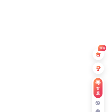
邀请
客
服