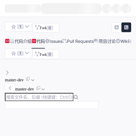
1
0
Fork
代码
介绍
代码
Issues
Pull Requests
项目讨论
Wiki
1
0
Fork
master-dev
master-dev