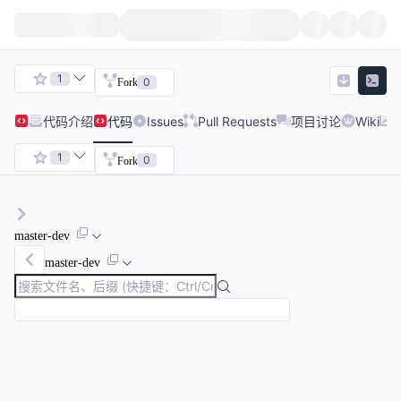
1
0
Fork
代码
介绍
代码
Issues
Pull Requests
项目讨论
Wiki
1
0
Fork
master-dev
master-dev