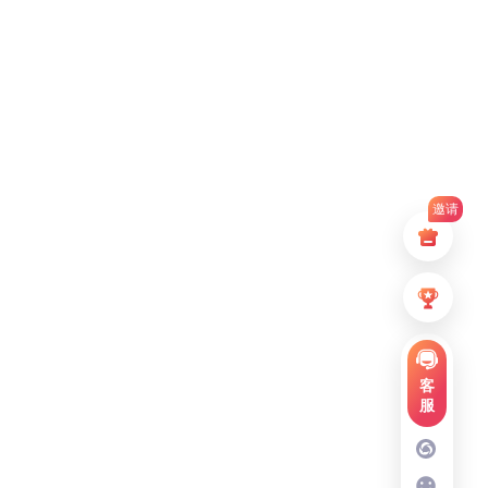
邀请
客
服