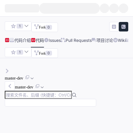
1
0
Fork
代码
介绍
代码
Issues
Pull Requests
项目讨论
Wiki
1
0
Fork
master-dev
master-dev