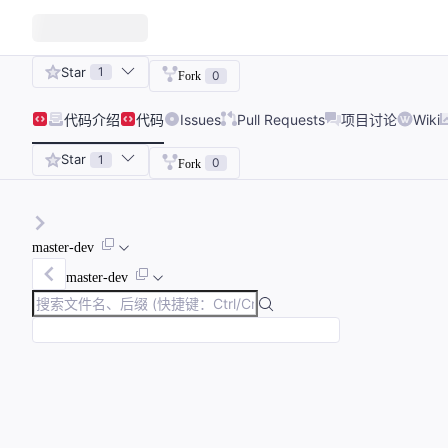
Star
1
0
Fork
代码
介绍
代码
Issues
Pull Requests
项目讨论
Wiki
Star
1
0
Fork
master-dev
master-dev