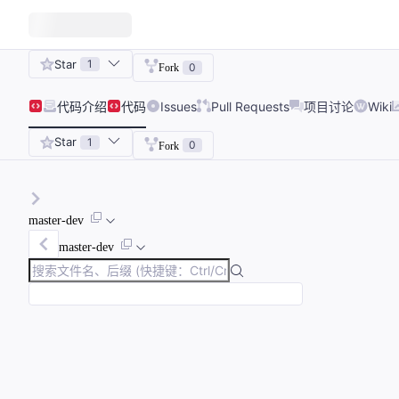
Star
1
0
Fork
代码
介绍
代码
Issues
Pull Requests
项目讨论
Wiki
Star
1
0
Fork
master-dev
master-dev