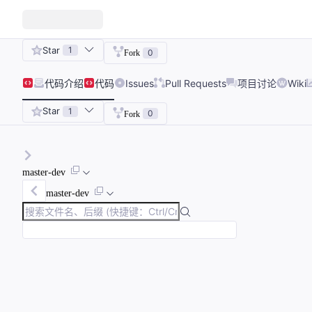
Star
1
0
Fork
代码
介绍
代码
Issues
Pull Requests
项目讨论
Wiki
Star
1
0
Fork
master-dev
master-dev