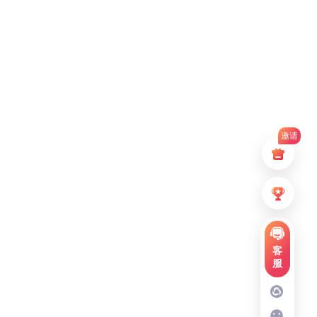
邀请
客
服