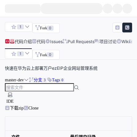
1
0
Fork
代码
介绍
代码
Issues
Pull Requests
项目讨论
Wiki
1
0
Fork
快速在华为云上部署万户ezEIP企业网站管理系统
master-dev
分支
Tags
3
0
IDE
下载zip
Clone
文件
最后提交记录