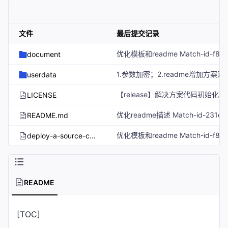
文件
最后提交记录
document
userdata
LICENSE
README.md
deploy-a-source-code-build-system-based-on-jenkins.tf.json
README
[TOC]