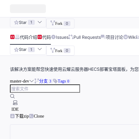
Star
1
0
Fork
代码
介绍
代码
Issues
Pull Requests
项目讨论
Wiki
Star
1
0
Fork
该解决方案能帮您快速使用云耀云服务器HECS部署宝塔面板，为
master-dev
分支
Tags
3
0
IDE
下载zip
Clone