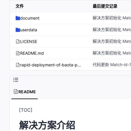
文件
最后提交记录
document
userdata
LICENSE
README.md
rapid-deployment-of-baota-panel.tf.json
README
[TOC]
解决方案介绍