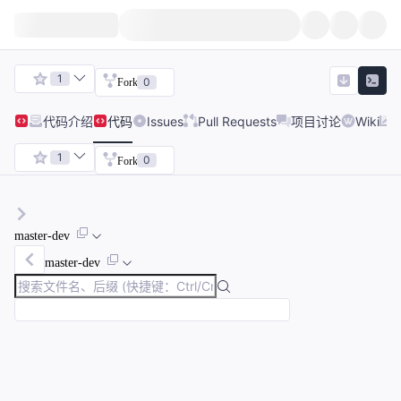
1
0
Fork
代码
介绍
代码
Issues
Pull Requests
项目讨论
Wiki
1
0
Fork
master-dev
master-dev