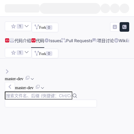
1
0
Fork
代码
介绍
代码
Issues
Pull Requests
项目讨论
Wiki
1
0
Fork
master-dev
master-dev