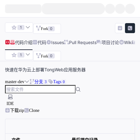
1
0
Fork
代码
介绍
代码
Issues
Pull Requests
项目讨论
Wiki
1
0
Fork
快速在华为云上部署TongWeb应用服务器
master-dev
分支
Tags
3
0
IDE
下载zip
Clone
文件
最后提交记录