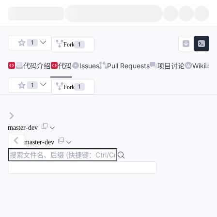
1
1
Fork
代码
介绍
代码
Issues
Pull Requests
项目讨论
Wiki
1
1
Fork
master-dev
master-dev