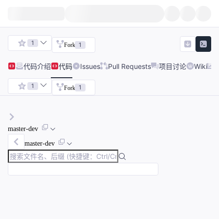
1
1
Fork
代码
介绍
代码
Issues
Pull Requests
项目讨论
Wiki
1
1
Fork
master-dev
master-dev