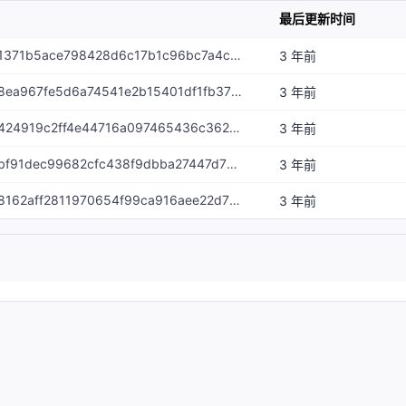
最后更新时间
message Match-id-1371b5ace798428d6c17b1c96bc7a4cab95e429c
3 年前
message Match-id-8ea967fe5d6a74541e2b15401df1fb373f4b9e4e
3 年前
message Match-id-424919c2ff4e44716a097465436c36257c4f7e9d
3 年前
message Match-id-bf91dec99682cfc438f9dbba27447d71ff70b0c9
3 年前
message Match-id-8162aff2811970654f99ca916aee22d793ee8bb2
3 年前