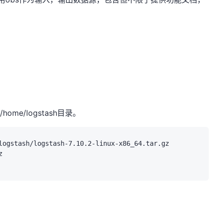
压到/home/logstash目录。
logstash/logstash-7.10.2-linux-x86_64.tar.gz
