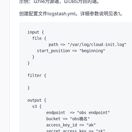
示例：以file为源端，以OBS为目的端。
创建配置文件logstash.yml。详细参数说明见表1。
input {

  file {

         path => "/var/log/cloud-init.log"

    start_position => "beginning"

  }

}

filter {

}

output {

  s3 {

    	endpoint  => "obs endpoint"

    	bucket => "obs桶名"

    	access_key_id => "ak"

    	secret_access_key => "sk"
