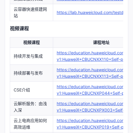
云容器快速搭建网
https://lab.huaweicloud.com/testdetail
站
视频课程
视频课程
课程地址
https://education.huaweicloud.com/co
持续开发与集成
v1:HuaweiX+CBUCNXX110+Self-paced
https://education.huaweicloud.com/co
持续部署与发布
v1:HuaweiX+CBUCNXX113+Self-paced
https://education.huaweicloud.com/co
CSE介绍
v1:HuaweiX+CBUCNXP044+Self-paced
云解析服务：由浅
https://education.huaweicloud.com/co
入深
v1:HuaweiX+CBUCNXPX003+Self-pace
云上电商应用如何
https://education.huaweicloud.com/co
高效运维
v1:HuaweiX+CBUCNXP019+Self-paced