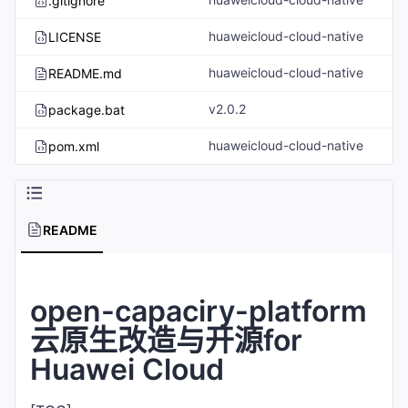
.gitignore
huaweicloud-cloud-native
LICENSE
huaweicloud-cloud-native
README.md
v2.0.2
package.bat
huaweicloud-cloud-native
pom.xml
README
open-capaciry-platform
云原生改造与开源for
Huawei Cloud