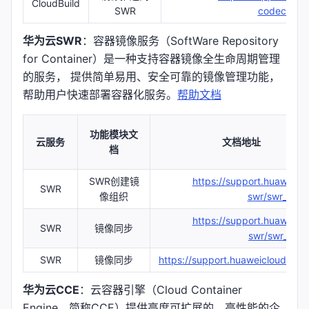
CloudBuild
SWR
codeci/cod
华为云SWR
：容器镜像服务（SoftWare Repository
for Container）是一种支持容器镜像全生命周期管理
的服务， 提供简单易用、安全可靠的镜像管理功能，
帮助用户快速部署容器化服务。
帮助文档
功能模块文
云服务
文档地址
档
SWR创建镜
https://support.huaweicl
SWR
像组织
swr/swr_01_0
https://support.huaweicl
SWR
镜像同步
swr/swr_01_0
SWR
镜像同步
https://support.huaweicloud.com
华为云CCE
：云容器引擎（Cloud Container
Engine，简称CCE）提供高度可扩展的、高性能的企