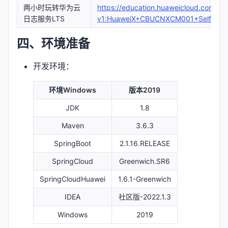
两小时玩转华为云
https://education.huaweicloud.com/co
日志服务LTS
v1:HuaweiX+CBUCNXCM001+Self-pac
四、环境准备
开发环境：
环境Windows
版本2019
JDK
1.8
Maven
3.6.3
SpringBoot
2.1.16.RELEASE
SpringCloud
Greenwich.SR6
SpringCloudHuawei
1.6.1-Greenwich
IDEA
社区版-2022.1.3
Windows
2019