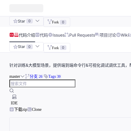
Star
0
0
Fork
代码
介绍
代码
Issues
Pull Requests
项目讨论
Wiki
Star
0
0
Fork
针对训练&大模型场景，提供端到端命令行&可视化调试调优工具，
master
分支
Tags
26
39
IDE
下载zip
Clone