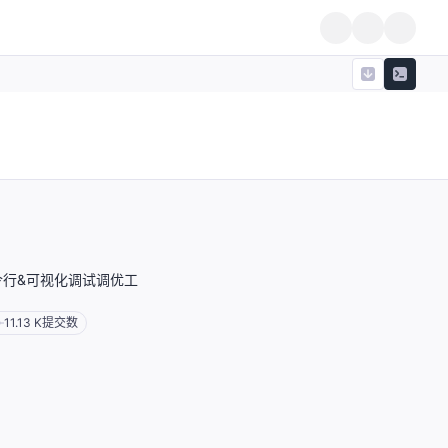
令行&可视化调试调优工
11.13 K
提交数