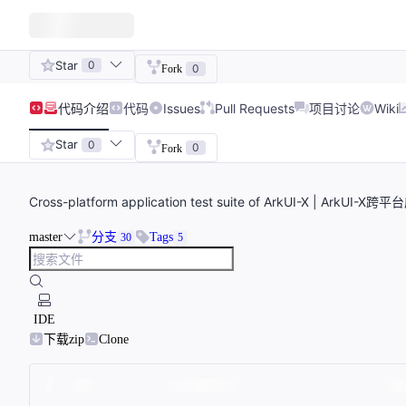
Star
0
0
Fork
代码
介绍
代码
Issues
Pull Requests
项目讨论
Wiki
Star
0
0
Fork
Cross-platform application test suite of ArkUI-X | ArkU
master
分支
Tags
30
5
IDE
下载zip
Clone