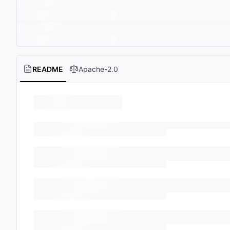
README
Apache-2.0