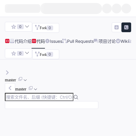
0
0
Fork
代码
介绍
代码
Issues
Pull Requests
项目讨论
Wiki
0
0
Fork
master
master