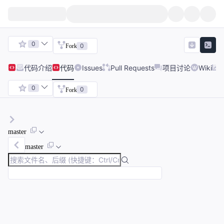
0
0
Fork
代码
介绍
代码
Issues
Pull Requests
项目讨论
Wiki
0
0
Fork
master
master