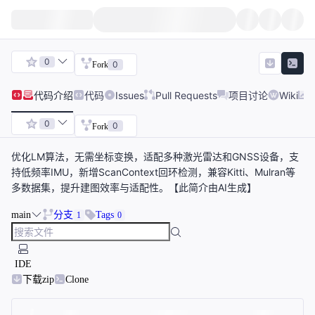
0
0
Fork
代码
介绍
代码
Issues
Pull Requests
项目讨论
Wiki
0
0
Fork
优化LM算法，无需坐标变换，适配多种激光雷达和GNSS设备，支
持低频率IMU，新增ScanContext回环检测，兼容Kitti、Mulran等
多数据集，提升建图效率与适配性。【此简介由AI生成】
main
分支
Tags
1
0
IDE
下载zip
Clone