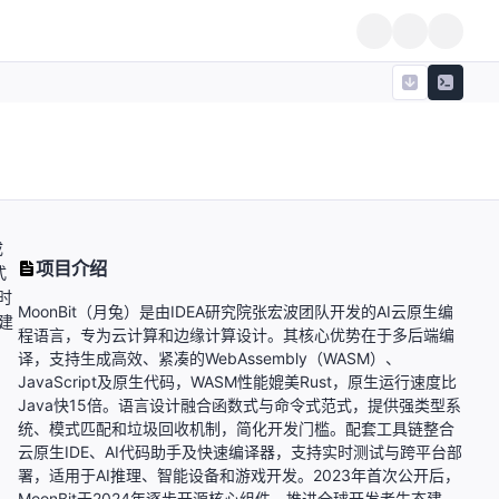
成
项目介绍
式
时
MoonBit（月兔）是由IDEA研究院张宏波团队开发的AI云原生编
建
程语言，专为云计算和边缘计算设计。其核心优势在于多后端编
译，支持生成高效、紧凑的WebAssembly（WASM）、
JavaScript及原生代码，WASM性能媲美Rust，原生运行速度比
Java快15倍。语言设计融合函数式与命令式范式，提供强类型系
统、模式匹配和垃圾回收机制，简化开发门槛。配套工具链整合
云原生IDE、AI代码助手及快速编译器，支持实时测试与跨平台部
署，适用于AI推理、智能设备和游戏开发。2023年首次公开后，
MoonBit于2024年逐步开源核心组件，推进全球开发者生态建