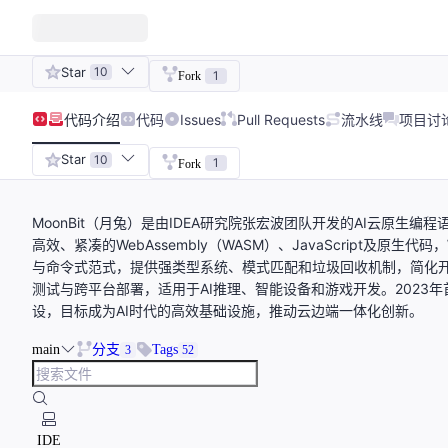
Star
10
1
Fork
代码
介绍
代码
Issues
Pull Requests
流水线
项目讨
Star
10
1
Fork
MoonBit（月兔）是由IDEA研究院张宏波团队开发的AI云原
高效、紧凑的WebAssembly（WASM）、JavaScript及原生
与命令式范式，提供强类型系统、模式匹配和垃圾回收机制，简化开
测试与跨平台部署，适用于AI推理、智能设备和游戏开发。2023年首
设，目标成为AI时代的高效基础设施，推动云边端一体化创新。
main
分支
Tags
3
52
IDE