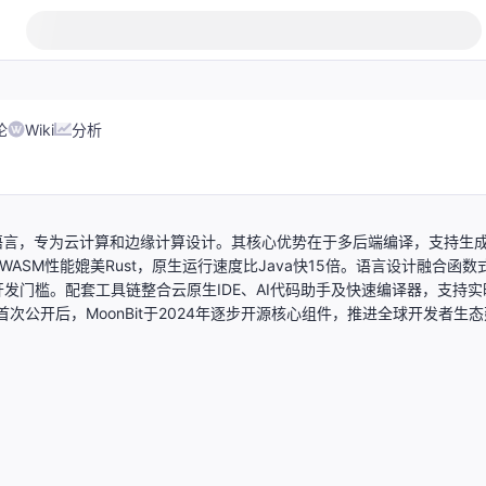
论
Wiki
分析
生编程语言，专为云计算和边缘计算设计。其核心优势在于多后端编译，支持生
代码，WASM性能媲美Rust，原生运行速度比Java快15倍。语言设计融合函数
发门槛。配套工具链整合云原生IDE、AI代码助手及快速编译器，支持实
次公开后，MoonBit于2024年逐步开源核心组件，推进全球开发者生态