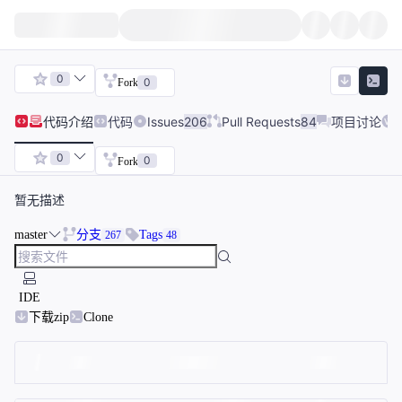
0
0
Fork
代码
介绍
代码
Issues
206
Pull Requests
84
项目讨论
W
0
0
Fork
暂无描述
master
分支
Tags
267
48
IDE
下载zip
Clone