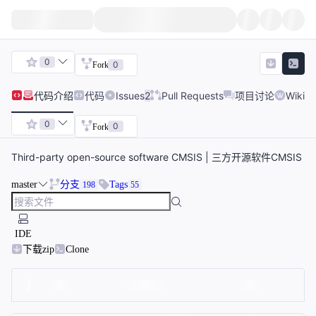
0
0
Fork
代码
介绍
代码
Issues
2
Pull Requests
项目讨论
Wiki
0
0
Fork
Third-party open-source software CMSIS | 三方开源软件CMSIS
master
分支
Tags
198
55
IDE
下载zip
Clone