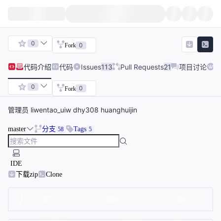
0
0
Fork
代码
介绍
代码
Issues
113
Pull Requests
21
项目讨论
W
0
0
Fork
管理员 liwentao_uiw dhy308 huanghuijin
master
分支
Tags
58
5
IDE
下载zip
Clone