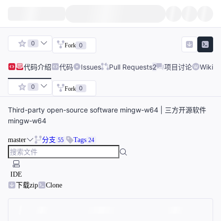
0
0
Fork
代码
介绍
代码
Issues
Pull Requests
2
项目讨论
Wiki
0
0
Fork
Third-party open-source software mingw-w64 | 三方开源软件
mingw-w64
master
分支
Tags
55
24
IDE
下载zip
Clone