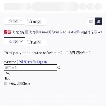
0
0
Fork
代码
介绍
代码
Issues
1
Pull Requests
2
项目讨论
Wiki
0
0
Fork
Third-party open-source software re2 | 三方开源软件re2
master
分支
Tags
196
48
IDE
下载zip
Clone