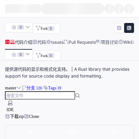
0
0
Fork
代码
介绍
代码
Issues
Pull Requests
项目讨论
Wiki
0
0
Fork
提供源代码的显示和格式化支持。 | A Rust library that provides
support for source code display and formatting.
master
分支
Tags
126
19
IDE
下载zip
Clone