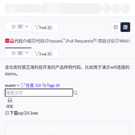
0
0
Fork
代码
介绍
代码
Issues
Pull Requests
项目讨论
Wiki
0
0
Fork
该仓库托管芯海科技开发的产品样例代码，比如用于演示wifi连接的
demo。
master
分支
Tags
133
19
IDE
下载zip
Clone