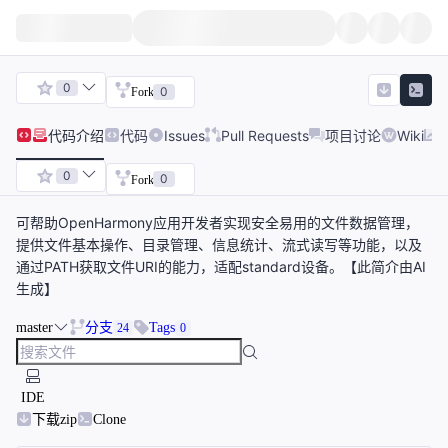
0
0
Fork
代码
介绍
代码
Issues
Pull Requests
项目讨论
Wiki
0
0
Fork
可帮助OpenHarmony应用开发者实现安全易用的文件数据管理，
提供文件基本操作、目录管理、信息统计、流式读写等功能，以及
通过PATH获取文件URI的能力，适配standard设备。【此简介由AI
生成】
master
分支
Tags
24
0
IDE
下载zip
Clone