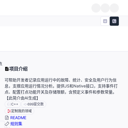
点
项目介绍
可帮助开发者记录应用运行中的故障、统计、安全及用户行为信
息，支撑应用运行情况分析。提供JS和Native接口，支持事件打
点、配置打点功能开关及存储限额，含预定义事件和参数常量。
【此简介由AI生成】
C++
699
提交数
定制我的领域
README
规则集