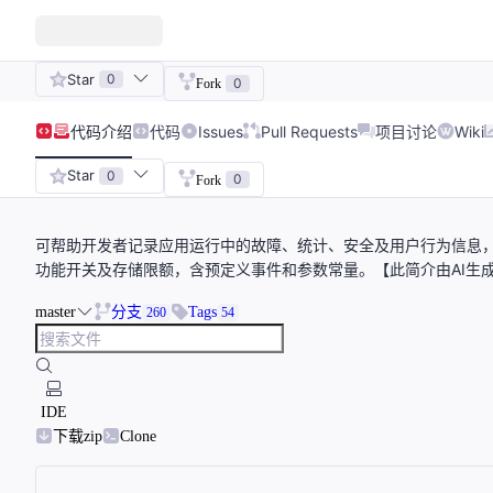
Star
0
0
Fork
代码
介绍
代码
Issues
Pull Requests
项目讨论
Wiki
Star
0
0
Fork
可帮助开发者记录应用运行中的故障、统计、安全及用户行为信息，支
功能开关及存储限额，含预定义事件和参数常量。【此简介由AI生
master
分支
Tags
260
54
IDE
下载zip
Clone