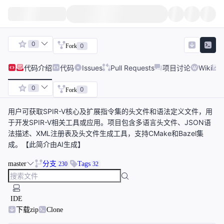
0
0
Fork
代码
介绍
代码
Issues
Pull Requests
项目讨论
Wiki
0
0
Fork
用户可获取SPIR-V核心及扩展指令集的头文件和语法定义文件，用
于开发SPIR-V相关工具或应用。项目包含多语言头文件、JSON语
法描述、XML注册表及头文件生成工具，支持CMake和Bazel集
成。【此简介由AI生成】
master
分支
Tags
230
32
IDE
下载zip
Clone