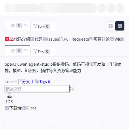
0
0
Fork
代码
介绍
代码
Issues
Pull Requests
项目讨论
Wiki
0
0
Fork
openJiuwen agent-studio提供零码、低码可视化开发和工作流编
排，模型、知识库、插件等各资源管理能力
main
分支
Tags
1
0
IDE
下载zip
Clone