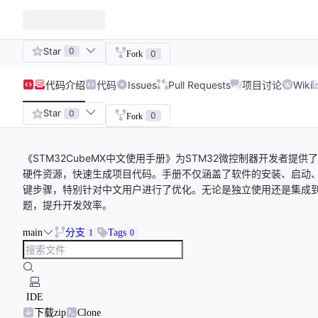
Star
0
0
Fork
代码
介绍
代码
Issues
Pull Requests
项目讨论
Wiki
Star
0
0
Fork
《STM32CubeMX中文使用手册》为STM32微控制器开发者
硬件资源，快速生成项目代码。手册不仅涵盖了软件的安装、启动
键步骤，特别针对中文用户进行了优化。无论是独立使用还是集成到Ec
题，提升开发效率。
main
分支
Tags
1
0
IDE
下载zip
Clone