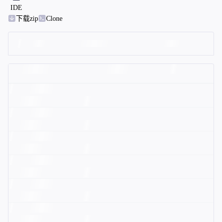
IDE
下载zip
Clone