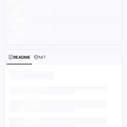
README
MIT