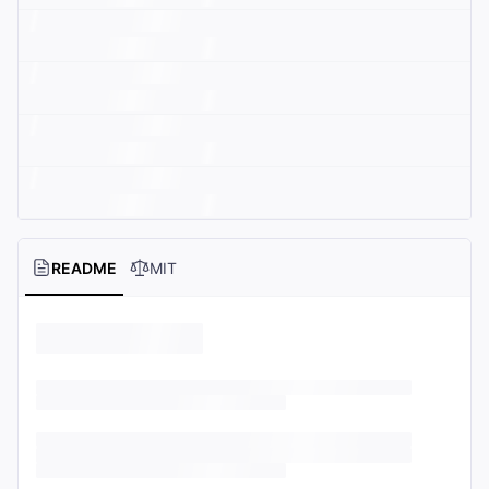
README
MIT