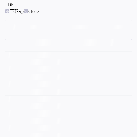
IDE
下载zip
Clone