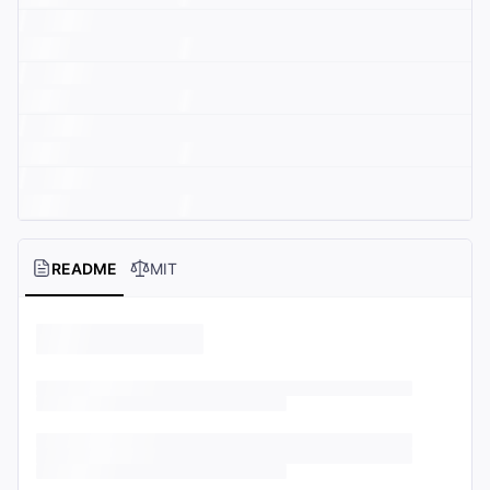
README
MIT