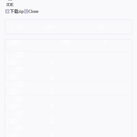
IDE
下载zip
Clone