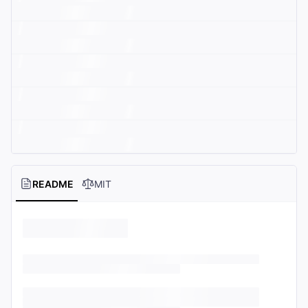
README
MIT