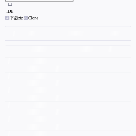
IDE
下载zip
Clone