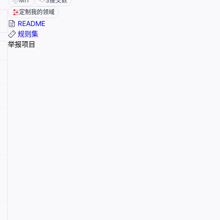
MIT
3
提交数
定制我的领域
README
规则集
举报项目