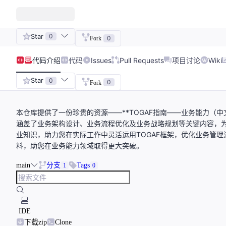
Star
0
0
Fork
代码
介绍
代码
Issues
Pull Requests
项目讨论
Wiki
Star
0
0
Fork
本仓库提供了一份珍贵的资源——**TOGAF指南——业务能力（中文
涵盖了业务架构设计、业务流程优化及业务战略规划等关键内容，
业知识，助力您在实际工作中灵活运用TOGAF框架，优化业务管
料，助您在业务能力领域取得更大突破。
main
分支
Tags
1
0
IDE
下载zip
Clone